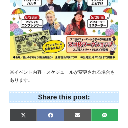
※イベント内容・スケジュールが変更される場合も
あります。
Share this post:
Share
Share
Share
Share
X
F
E
S
on
on
on
on
(
a
m
M
T
c
a
S