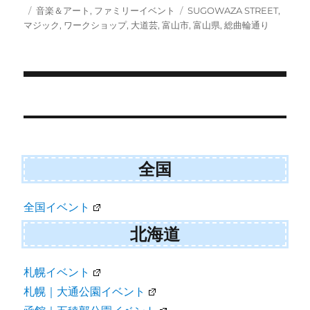
w
e
i
投
カ
タ
音楽＆アート
,
ファミリーイベント
SUGOWAZA STREET
,
i
b
l
稿
テ
グ
マジック
,
ワークショップ
,
大道芸
,
富山市
,
富山県
,
総曲輪通り
t
o
日:
ゴ
t
o
e
k
リ
r
ー
)
投
稿
ナ
全国
ビ
ゲ
全国イベント
ー
北海道
シ
ョ
札幌イベント
札幌｜大通公園イベント
ン