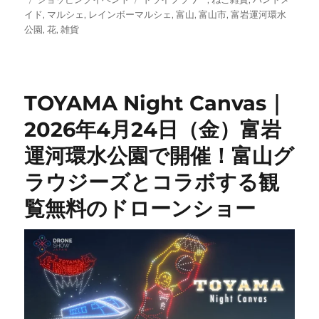
稿
テ
グ
イド
,
マルシェ
,
レインボーマルシェ
,
富山
,
富山市
,
富岩運河環水
日:
ゴ
公園
,
花
,
雑貨
リ
ー
TOYAMA Night Canvas｜
2026年4月24日（金）富岩
運河環水公園で開催！富山グ
ラウジーズとコラボする観
覧無料のドローンショー