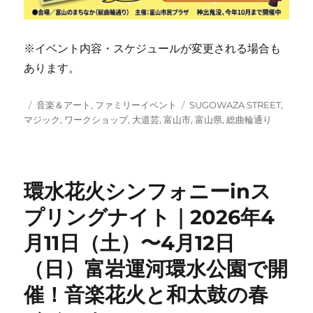
※イベント内容・スケジュールが変更される場合も
あります。
投
カ
タ
音楽＆アート
,
ファミリーイベント
SUGOWAZA STREET
,
稿
テ
グ
マジック
,
ワークショップ
,
大道芸
,
富山市
,
富山県
,
総曲輪通り
日:
ゴ
リ
ー
環水花火シンフォニーinス
プリングナイト｜2026年4
月11日（土）〜4月12日
（日）富岩運河環水公園で開
催！音楽花火と和太鼓の春