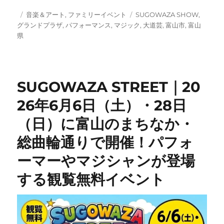
投
カ
タ
音楽＆アート
,
ファミリーイベント
SUGOWAZA SHOW
,
稿
テ
グ
グランドプラザ
,
パフォーマンス
,
マジック
,
大道芸
,
富山市
,
富山
日:
ゴ
県
リ
ー
SUGOWAZA STREET｜20
26年6月6日（土）・28日
（日）に富山のまちなか・
総曲輪通りで開催！パフォ
ーマーやマジシャンが登場
する観覧無料イベント