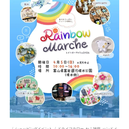
投
カ
タ
ショッピングイベント
ドライフラワー
,
ねこ雑貨
,
ハンドメ