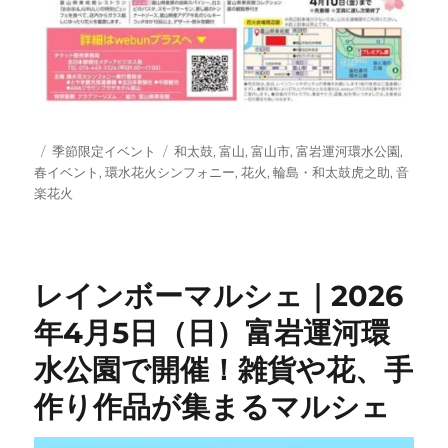
投
カ
タ
季節限定イベント
和太鼓
,
富山
,
富山市
,
富岩運河環水公園
,
稿
テ
グ
春イベント
,
環水花火シンフォニー
,
花火
,
輪島・和太鼓虎之助
,
音
日:
ゴ
楽花火
リ
ー
レインボーマルシェ｜2026
年4月5日（日）富岩運河環
水公園で開催！雑貨や花、手
作り作品が集まるマルシェ